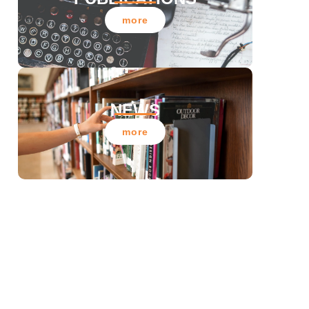
more
NEWS
more