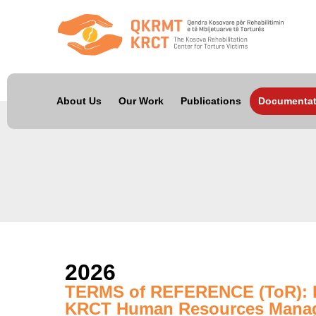
About Us
Our Work
Publications
Documentat
2026
TERMS of REFERENCE (ToR): De
KRCT Human Resources Mana