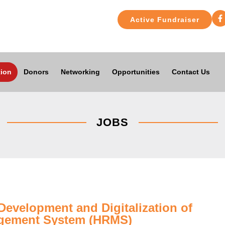
Active Fundraiser
ion
Donors
Networking
Opportunities
Contact Us
JOBS
velopment and Digitalization of
gement System (HRMS)