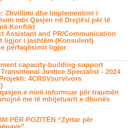
hvillimi dhe Implementimi i
sim mbi Qasjen në Drejtësi për të
në Konflikt
ject Assistant and PR/Communication
t ligjor i jashtëm (Konsulent)
e përfaqësimit ligjor
pment capacity-building support
Transitional Justice Specialist - 2024
- Projekti: 4CRSVsurvivors
)
r qasjen e mirë informuar për traumën
unojnë me të mbijetuarit e dhunës
M PËR POZITËN “Zyrtar për
hënave”