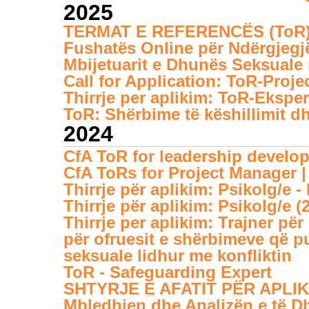
2025
TERMAT E REFERENCËS (ToR): Z
Fushatës Online për Ndërgjegjë
Mbijetuarit e Dhunës Seksuale 
Call for Application: ToR-Pro
Thirrje per aplikim: ToR-Eksper
ToR: Shërbime të këshillimit dh
2024
CfA ToR for leadership develo
CfA ToRs for Project Manager | 
Thirrje për aplikim: Psikolg/e 
Thirrje për aplikim: Psikolg/e (2
Thirrje per aplikim: Trajner pë
për ofruesit e shërbimeve që p
seksuale lidhur me konfliktin
ToR - Safeguarding Expert
SHTYRJE E AFATIT PËR APLIKI
Mbledhjen dhe Analizën e të D