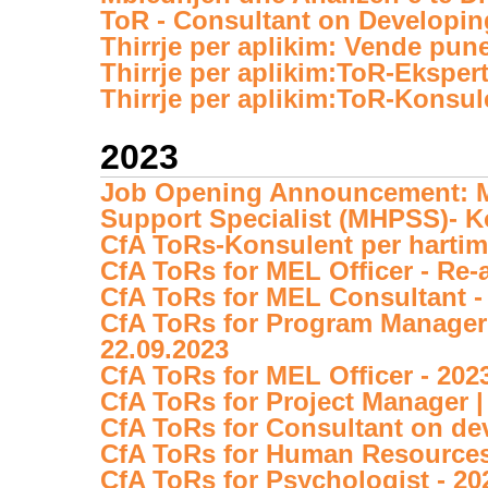
ToR - Consultant on Developin
Thirrje per aplikim: Vende pun
Thirrje per aplikim:ToR-Ekspert
Thirrje per aplikim:ToR-Konsule
2023
Job Opening Announcement: Me
Support Specialist (MHPSS)- 
CfA ToRs-Konsulent per hartim
CfA ToRs for MEL Officer - Re-
CfA ToRs for MEL Consultant -
CfA ToRs for Program Manager |
22.09.2023
CfA ToRs for MEL Officer - 202
CfA ToRs for Project Manager | 
CfA ToRs for Consultant on de
CfA ToRs for Human Resources
CfA ToRs for Psychologist - 20