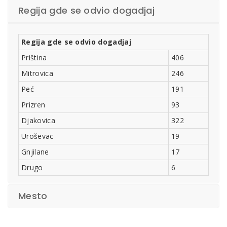
Regija gde se odvio dogadjaj
Regija gde se odvio dogadjaj
Priština
406
Mitrovica
246
Peć
191
Prizren
93
Djakovica
322
Uroševac
19
Gnjilane
17
Drugo
6
Mesto