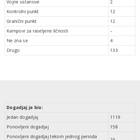
Vojne ustanove
2
Kontrolni punkt
12
Granični punkt
12
Kampovi za raseljene ličnosti
–
Ne zna se
4
Drugo
133
Dogadjaj je bio:
Jedan dogadjaj
1119
Ponovljeni dogadjaj
158
Ponovljeni dogadjaj tekom jednog perioda
23