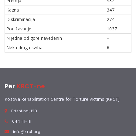
Pretnja
432
Kazna
347
Diskriminacija
274
Ponižavanje
1037
Nijedna od gore navedenih
–
Neka druga svrha
6
Për
KRCT-ne
Kosova Rehabilitation Centre for Torture Victims (KRCT)
Prishtina, 123
044 111-111
info@krct.org