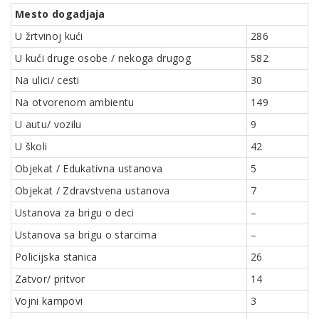
Mesto dogadjaja
U žrtvinoj kući
286
U kući druge osobe / nekoga drugog
582
Na ulici/ cesti
30
Na otvorenom ambientu
149
U autu/ vozilu
9
U školi
42
Objekat / Edukativna ustanova
5
Objekat / Zdravstvena ustanova
7
Ustanova za brigu o deci
–
Ustanova sa brigu o starcima
–
Policijska stanica
26
Zatvor/ pritvor
14
Vojni kampovi
3