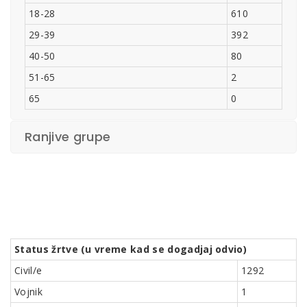
18-28
610
29-39
392
40-50
80
51-65
2
65
0
Ranjive grupe
Status žrtve (u vreme kad se dogadjaj odvio)
Civil/e
1292
Vojnik
1