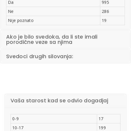
Da
995
Ne
286
Nije poznato
19
Ako je bilo svedoka, da li ste imali
porodične veze sa njima
Svedoci drugih silovanja:
Vaša starost kad se odvio dogadjaj
0-9
17
10-17
199