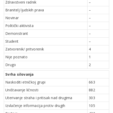
Zdravstveni radnik
–
Branitelj ljudskih prava
–
Novinar
–
Politički aktivista
–
Demonstrant
–
Student
–
Zatvorenik/ pritvorenik
4
Nije poznato
1
Drugo
2
Svrha silovanja
Naskoditi etničkoj grupi
663
Uništavanje ličnosti
882
Uterivanje straha i pritisak nad drugima
303
Izvlačenje informacija protiv drugih
105